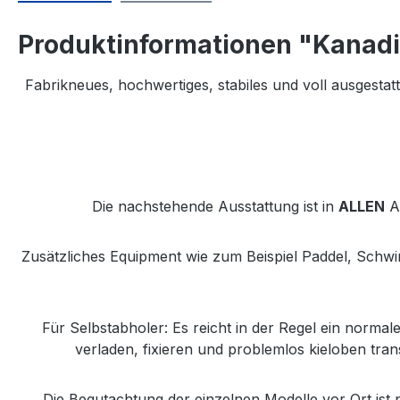
Produktinformationen "Kanadi
Fabrikneues, hochwertiges, stabiles und voll ausgesta
Die nachstehende Ausstattung ist in
ALLEN
Au
Zusätzliches Equipment wie zum Beispiel Paddel, Schw
Für Selbstabholer: Es reicht in der Regel ein normal
verladen, fixieren und problemlos kieloben tra
Die Begutachtung der einzelnen Modelle vor Ort ist 