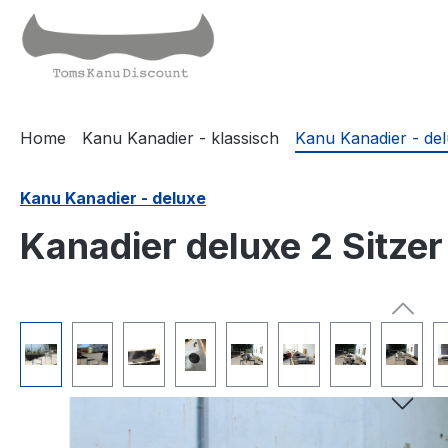
springen
Zur Hauptnavigation springen
Home
Kanu Kanadier - klassisch
Kanu Kanadier - de
Kanu Kanadier - deluxe
Kanadier deluxe 2 Sitze
Bildergalerie überspringen