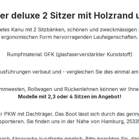
er deluxe 2 Sitzer mit Holzrand
ttetes Kanu mit 2 Sitzbänken, schönen und zweckmässigen D
ergonomischen Form hervorragenden Laufeigenschaften.
Rumpfmaterial: GFK (glasfaserverstärkter Kunststoff)
sführungen verbaut und - vergleichen Sie dies einmal am M
immwesten, Rollwagen und Rückenlehnen können wir Ihnen
Modelle mit 2,3 oder 4 Sitzen im Angebot!
er PKW mit Dachträger. Das Boot lässt sich durch das gerin
nsportieren. Sie finden uns in der Nähe von Hamburg, 2533
nach Absprache kurzfristig möglich. Bitte beachten Sie, da