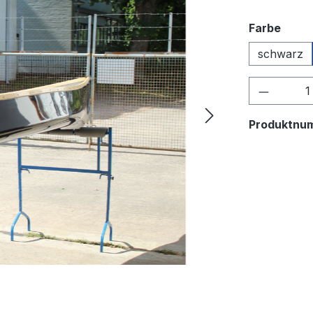
ausw
Farbe
schwarz
Produkt
Produktnu