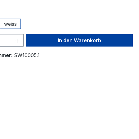
ählen
weiss
 Anzahl: Gib den gewünschten Wert ein 
In den Warenkorb
mmer:
SW10005.1